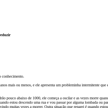
reduzir
o conhecimento.
anos mais ou menos, e ele apresenta um probleminha intermitente que e
adrão pouco abaixo de 1000, ele começa a oscilar e as vezes morre qua
uando estou descendo uma rua e vou passar por alguma lombada ou parar
vindo muitas vezes a morrer. Outra situação que reparei é quando estou