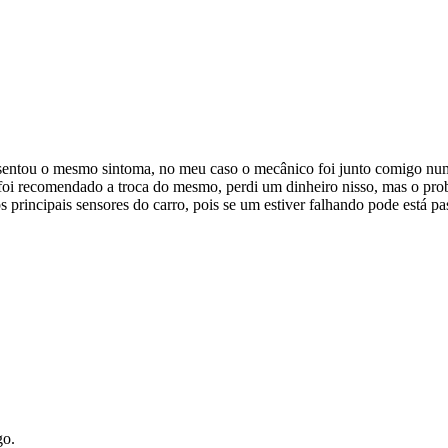
sentou o mesmo sintoma, no meu caso o mecânico foi junto comigo num
oi recomendado a troca do mesmo, perdi um dinheiro nisso, mas o prob
nos principais sensores do carro, pois se um estiver falhando pode está 
go.