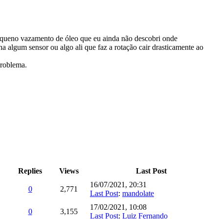
equeno vazamento de óleo que eu ainda não descobri onde
ha algum sensor ou algo ali que faz a rotação cair drasticamente ao
problema.
Replies
Views
Last Post
16/07/2021, 20:31
0
2,771
Last Post
:
mandolate
17/02/2021, 10:08
0
3,155
Last Post
:
Luiz Fernando