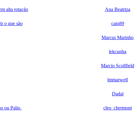
em alta rotação
Ana Beatriza
ir o que são
caio89
Marcus Marinho
lekcunha
Marcio Scollfield
lmmarwell
Dadal
o ou Palio.
cleo_chermont