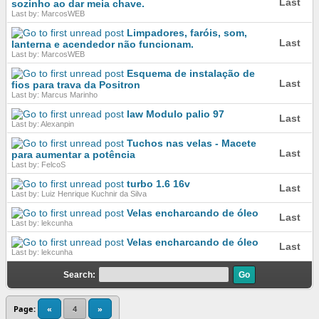
Last
sozinho ao dar meia chave.
Last by: MarcosWEB
Limpadores, faróis, som,
Last
lanterna e acendedor não funcionam.
Last by: MarcosWEB
Esquema de instalação de
Last
fios para trava da Positron
Last by: Marcus Marinho
Iaw Modulo palio 97
Last
Last by: Alexanpin
Tuchos nas velas - Macete
Last
para aumentar a potência
Last by: FelcoS
turbo 1.6 16v
Last
Last by: Luiz Henrique Kuchnir da Silva
Velas encharcando de óleo
Last
Last by: lekcunha
Velas encharcando de óleo
Last
Last by: lekcunha
Search:
Page:
«
4
»