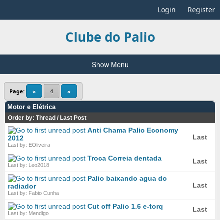
Login
Register
Clube do Palio
Show Menu
Page:
«
4
»
Motor e Elétrica
Order by:
Thread
/
Last Post
Anti Chama Palio Economy
Last
2012
Last by: EOliveira
Troca Correia dentada
Last
Last by: Leo2018
Palio baixando agua do
Last
radiador
Last by: Fabio Cunha
Cut off Palio 1.6 e-torq
Last
Last by: Mendigo