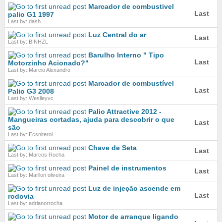
Marcador de combustivel
Last
palio G1 1997
Last by: dash
Luz Central do ar
Last
Last by: BINHZL
Barulho Interno " Tipo
Last
Motorzinho Acionado?"
Last by: Marcio Alexandro
Marcador de combustível
Last
Palio G3 2008
Last by: Weslleyvc
Palio Attractive 2012 -
Mangueiras cortadas, ajuda para descobrir o que
Last
são
Last by: Ecsniteroi
Chave de Seta
Last
Last by: Marcos Rocha
Painel de instrumentos
Last
Last by: Marllon oliveira
Luz de injeção ascende em
Last
rodovia
Last by: adrianorrocha
Motor de arranque ligando