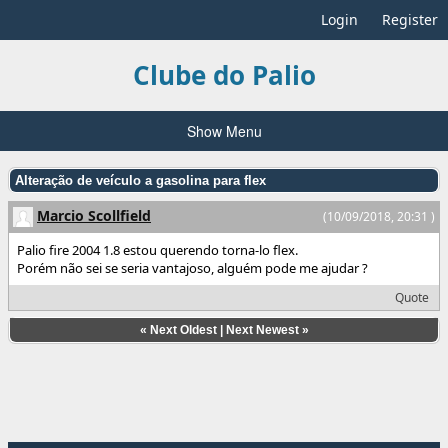
Login
Register
Clube do Palio
Show Menu
Alteração de veículo a gasolina para flex
Marcio Scollfield
(10/09/2018, 20:31 )
Palio fire 2004 1.8 estou querendo torna-lo flex.
Porém não sei se seria vantajoso, alguém pode me ajudar ?
Quote
«
Next Oldest
|
Next Newest
»