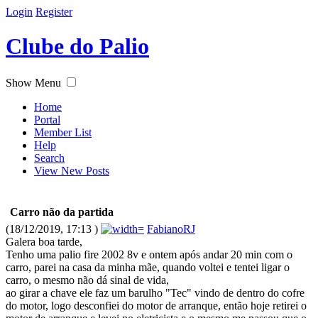
Login
Register
Clube do Palio
Show Menu
Home
Portal
Member List
Help
Search
View New Posts
Carro não da partida
(18/12/2019, 17:13 )
FabianoRJ
Galera boa tarde,
Tenho uma palio fire 2002 8v e ontem após andar 20 min com o
carro, parei na casa da minha mãe, quando voltei e tentei ligar o
carro, o mesmo não dá sinal de vida,
ao girar a chave ele faz um barulho "Tec" vindo de dentro do cofre
do motor, logo desconfiei do motor de arranque, então hoje retirei o