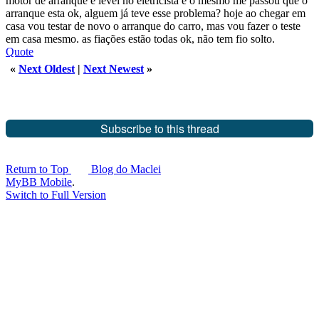
motor de arranque e levei no eletricista e o mesmo me passou que o
arranque esta ok, alguem já teve esse problema? hoje ao chegar em
casa vou testar de novo o arranque do carro, mas vou fazer o teste
em casa mesmo. as fiações estão todas ok, não tem fio solto.
Quote
«
Next Oldest
|
Next Newest
»
Subscribe to this thread
Return to Top
Blog do Maclei
MyBB Mobile
.
Switch to Full Version