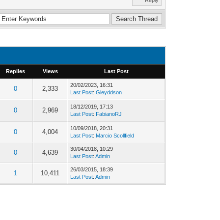
Replies
Views
Last Post
20/02/2023, 16:31
0
2,333
Last Post
:
Gleyddson
18/12/2019, 17:13
0
2,969
Last Post
:
FabianoRJ
10/09/2018, 20:31
0
4,004
Last Post
:
Marcio Scollfield
30/04/2018, 10:29
0
4,639
Last Post
:
Admin
26/03/2015, 18:39
1
10,411
Last Post
:
Admin