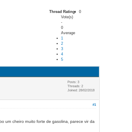
Thread Rating:
0
Vote(s)
-
0
Average
1
2
3
4
5
Posts: 3
Threads: 2
Joined: 28/02/2018
#1
 cheiro muito forte de gasolina, parece vir da