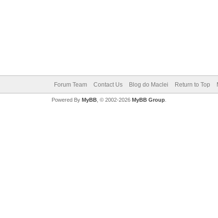
Forum Team
Contact Us
Blog do Maclei
Return to Top
Powered By
MyBB
, © 2002-2026
MyBB Group
.