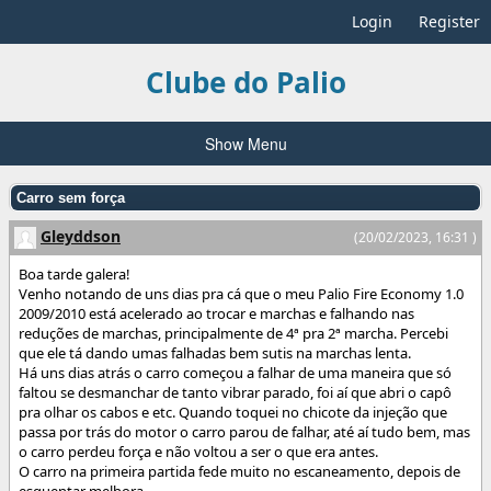
Login
Register
Clube do Palio
Show Menu
Carro sem força
Gleyddson
(20/02/2023, 16:31 )
Boa tarde galera!
Venho notando de uns dias pra cá que o meu Palio Fire Economy 1.0
2009/2010 está acelerado ao trocar e marchas e falhando nas
reduções de marchas, principalmente de 4ª pra 2ª marcha. Percebi
que ele tá dando umas falhadas bem sutis na marchas lenta.
Há uns dias atrás o carro começou a falhar de uma maneira que só
faltou se desmanchar de tanto vibrar parado, foi aí que abri o capô
pra olhar os cabos e etc. Quando toquei no chicote da injeção que
passa por trás do motor o carro parou de falhar, até aí tudo bem, mas
o carro perdeu força e não voltou a ser o que era antes.
O carro na primeira partida fede muito no escaneamento, depois de
esquentar melhora.