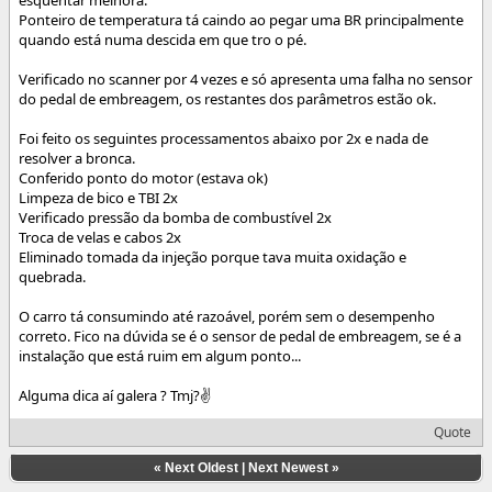
Ponteiro de temperatura tá caindo ao pegar uma BR principalmente
quando está numa descida em que tro o pé.
Verificado no scanner por 4 vezes e só apresenta uma falha no sensor
do pedal de embreagem, os restantes dos parâmetros estão ok.
Foi feito os seguintes processamentos abaixo por 2x e nada de
resolver a bronca.
Conferido ponto do motor (estava ok)
Limpeza de bico e TBI 2x
Verificado pressão da bomba de combustível 2x
Troca de velas e cabos 2x
Eliminado tomada da injeção porque tava muita oxidação e
quebrada.
O carro tá consumindo até razoável, porém sem o desempenho
correto. Fico na dúvida se é o sensor de pedal de embreagem, se é a
instalação que está ruim em algum ponto...
Alguma dica aí galera ? Tmj?✌️
Quote
«
Next Oldest
|
Next Newest
»