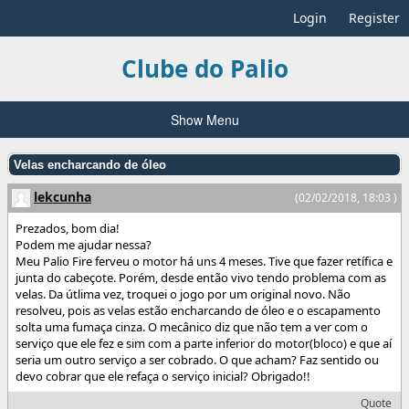
Login
Register
Clube do Palio
Show Menu
Velas encharcando de óleo
lekcunha
(02/02/2018, 18:03 )
Prezados, bom dia!
Podem me ajudar nessa?
Meu Palio Fire ferveu o motor há uns 4 meses. Tive que fazer retífica e
junta do cabeçote. Porém, desde então vivo tendo problema com as
velas. Da útlima vez, troquei o jogo por um original novo. Não
resolveu, pois as velas estão encharcando de óleo e o escapamento
solta uma fumaça cinza. O mecânico diz que não tem a ver com o
serviço que ele fez e sim com a parte inferior do motor(bloco) e que aí
seria um outro serviço a ser cobrado. O que acham? Faz sentido ou
devo cobrar que ele refaça o serviço inicial? Obrigado!!
Quote