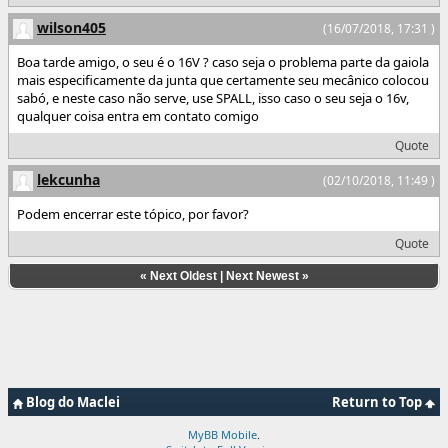
wilson405
(16/07/2018, 17:31 )
Boa tarde amigo, o seu é o 16V ? caso seja o problema parte da gaiola
mais especificamente da junta que certamente seu mecânico colocou
sabó, e neste caso não serve, use SPALL, isso caso o seu seja o 16v,
qualquer coisa entra em contato comigo
Quote
lekcunha
(02/10/2018, 11:49 )
Podem encerrar este tópico, por favor?
Quote
«
Next Oldest
|
Next Newest
»
Blog do Maclei
Return to Top
MyBB Mobile
.