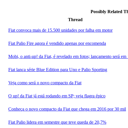
Possibly Related 
Thread
Fiat convoca mais de 15.500 unidades por falha em motor
Fiat Palio Fire agora é vendido apenas por encomenda
Mobi, o anti-up! da Fiat, é revelado em fotos; lançamento será em 
Fiat lança série Blue Edition para Uno e Palio Sporting
Veja como será o novo compacto da Fiat
O up! da Fiat já está rodando em SP; veja flagra épico
Conheça o novo compacto da Fiat que chega em 2016 por 30 mil
Fiat Palio lidera em semestre que teve queda de 20,7%