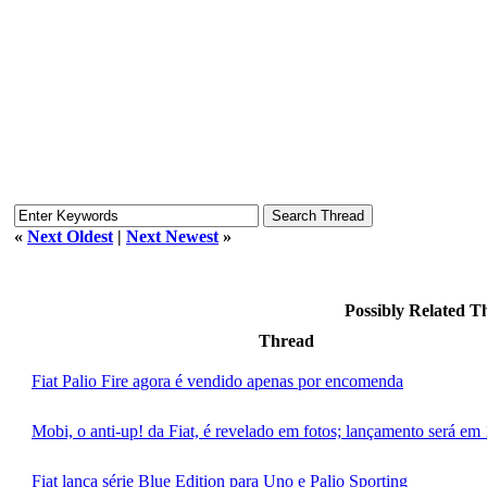
«
Next Oldest
|
Next Newest
»
Possibly Related 
Thread
Fiat Palio Fire agora é vendido apenas por encomenda
Mobi, o anti-up! da Fiat, é revelado em fotos; lançamento será em 
Fiat lança série Blue Edition para Uno e Palio Sporting