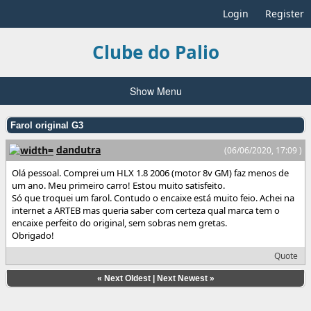
Login
Register
Clube do Palio
Show Menu
Farol original G3
dandutra
(06/06/2020, 17:09 )
Olá pessoal. Comprei um HLX 1.8 2006 (motor 8v GM) faz menos de
um ano. Meu primeiro carro! Estou muito satisfeito.
Só que troquei um farol. Contudo o encaixe está muito feio. Achei na
internet a ARTEB mas queria saber com certeza qual marca tem o
encaixe perfeito do original, sem sobras nem gretas.
Obrigado!
Quote
«
Next Oldest
|
Next Newest
»