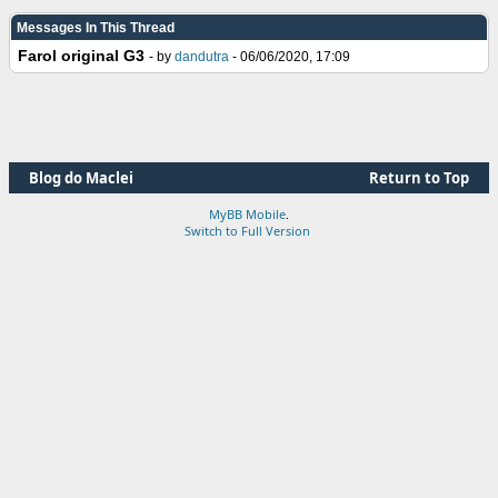
Messages In This Thread
Farol original G3
- by
dandutra
- 06/06/2020, 17:09
Blog do Maclei
Return to Top
MyBB Mobile
.
Switch to Full Version