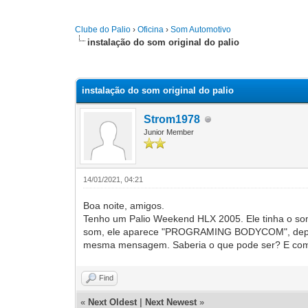
Clube do Palio
›
Oficina
›
Som Automotivo
instalação do som original do palio
0 Vote(s) - 0 Average
1
2
3
4
5
instalação do som original do palio
Strom1978
Junior Member
14/01/2021, 04:21
Boa noite, amigos.
Tenho um Palio Weekend HLX 2005. Ele tinha o som-
som, ele aparece "PROGRAMING BODYCOM", depois "
mesma mensagem. Saberia o que pode ser? E com
Find
«
Next Oldest
|
Next Newest
»