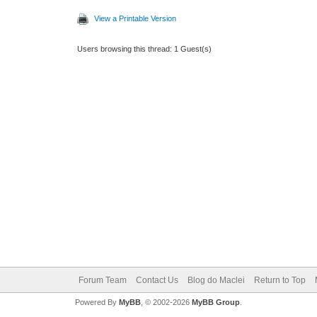
View a Printable Version
Users browsing this thread: 1 Guest(s)
Forum Team
Contact Us
Blog do Maclei
Return to Top
Powered By
MyBB
, © 2002-2026
MyBB Group
.