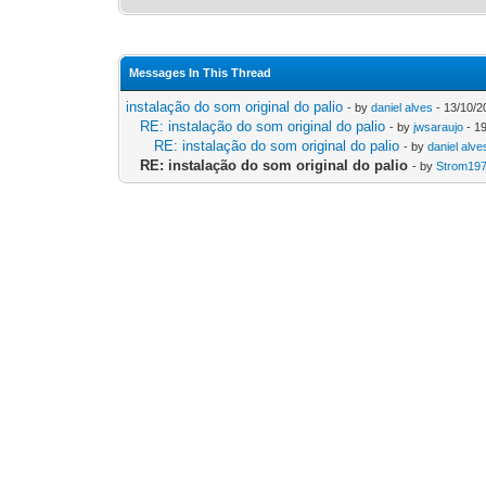
Messages In This Thread
instalação do som original do palio
- by
daniel alves
- 13/10/2
RE: instalação do som original do palio
- by
jwsaraujo
- 19
RE: instalação do som original do palio
- by
daniel alve
RE: instalação do som original do palio
- by
Strom19