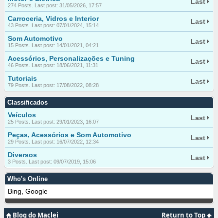
Last
274 Posts. Last post: 31/05/2026, 17:57
Carroceria, Vidros e Interior
Last
43 Posts. Last post: 07/01/2024, 15:14
Som Automotivo
Last
15 Posts. Last post: 14/01/2021, 04:21
Acessórios, Personalizações e Tuning
Last
46 Posts. Last post: 18/06/2021, 11:31
Tutoriais
Last
79 Posts. Last post: 17/08/2022, 08:28
Classificados
Veículos
Last
25 Posts. Last post: 29/01/2023, 16:07
Peças, Acessórios e Som Automotivo
Last
29 Posts. Last post: 16/07/2022, 12:34
Diversos
Last
3 Posts. Last post: 09/07/2019, 15:06
Who's Online
Bing, Google
Blog do Maclei
Return to Top