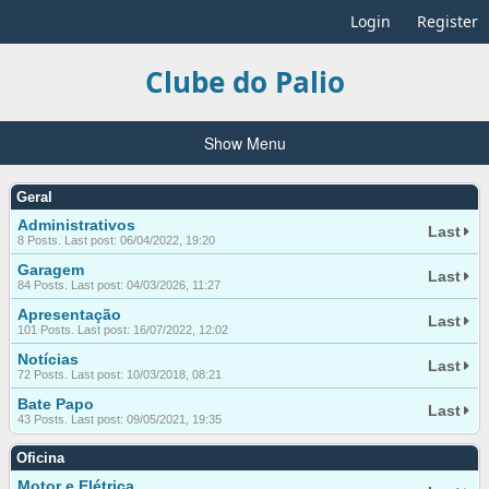
Login
Register
Clube do Palio
Show Menu
Geral
Administrativos
Last
8 Posts. Last post: 06/04/2022, 19:20
Garagem
Last
84 Posts. Last post: 04/03/2026, 11:27
Apresentação
Last
101 Posts. Last post: 16/07/2022, 12:02
Notícias
Last
72 Posts. Last post: 10/03/2018, 08:21
Bate Papo
Last
43 Posts. Last post: 09/05/2021, 19:35
Oficina
Motor e Elétrica