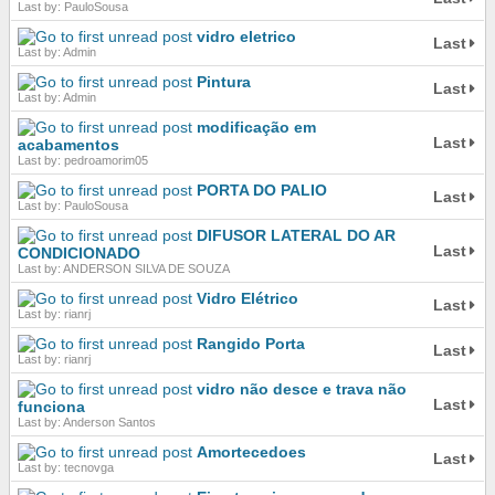
Last by: PauloSousa
vidro eletrico
Last
Last by: Admin
Pintura
Last
Last by: Admin
modificação em
Last
acabamentos
Last by: pedroamorim05
PORTA DO PALIO
Last
Last by: PauloSousa
DIFUSOR LATERAL DO AR
Last
CONDICIONADO
Last by: ANDERSON SILVA DE SOUZA
Vidro Elétrico
Last
Last by: rianrj
Rangido Porta
Last
Last by: rianrj
vidro não desce e trava não
Last
funciona
Last by: Anderson Santos
Amortecedoes
Last
Last by: tecnovga