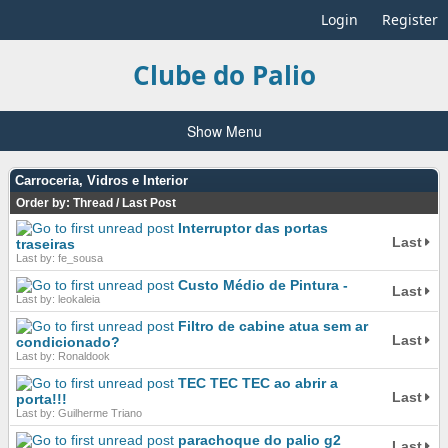
Login
Register
Clube do Palio
Show Menu
Carroceria, Vidros e Interior
Order by:
Thread
/
Last Post
Interruptor das portas
Last
traseiras
Last by: fe_sousa
Custo Médio de Pintura -
Last
Last by: leokaleia
Filtro de cabine atua sem ar
Last
condicionado?
Last by: Ronaldook
TEC TEC TEC ao abrir a
Last
porta!!!
Last by: Guilherme Triano
parachoque do palio g2
Last