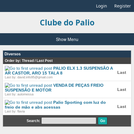
Login
Register
Clube do Palio
Show Menu
Diversos
Order by:
Thread
/
Last Post
PALIO ELX 1.3 SUSPENSÃO A
Last
AR CASTOR, ARO 15 TALA 8
Last by: david.info95@gmail.com
VENDA DE PEÇAS FREIO
Last
SUSPENSÃO E MOTOR
Last by: automessa
Palio Sporting com luz do
Last
freio de mão e abs acessas
Last by: flavia
Search: