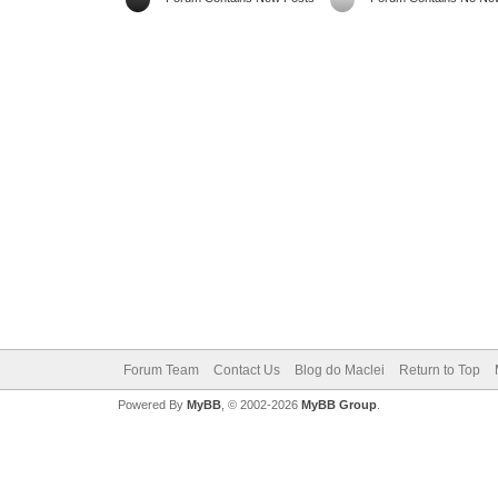
Forum Team
Contact Us
Blog do Maclei
Return to Top
Powered By
MyBB
, © 2002-2026
MyBB Group
.