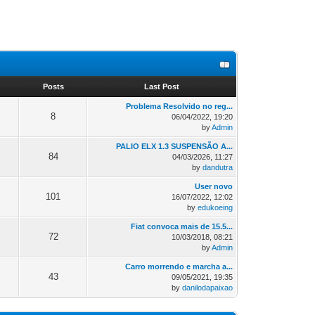
s
Posts
Last Post
Problema Resolvido no reg...
8
06/04/2022, 19:20
by
Admin
PALIO ELX 1.3 SUSPENSÃO A...
84
04/03/2026, 11:27
by
dandutra
User novo
101
16/07/2022, 12:02
by
edukoeing
Fiat convoca mais de 15.5...
72
10/03/2018, 08:21
by
Admin
Carro morrendo e marcha a...
43
09/05/2021, 19:35
by
danilodapaixao