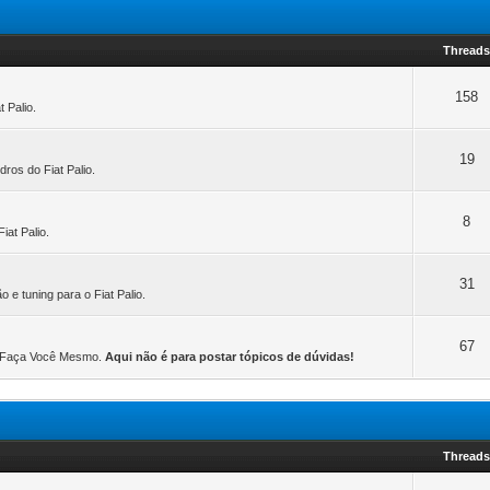
Thread
158
t Palio.
19
dros do Fiat Palio.
8
iat Palio.
31
 e tuning para o Fiat Palio.
67
u Faça Você Mesmo.
Aqui não é para postar tópicos de dúvidas!
Thread