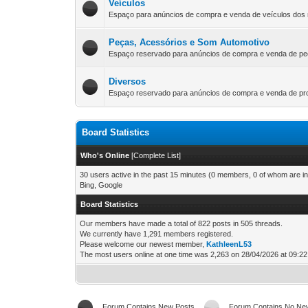
Veículos
Espaço para anúncios de compra e venda de veículos dos 
Peças, Acessórios e Som Automotivo
Espaço reservado para anúncios de compra e venda de peç
Diversos
Espaço reservado para anúncios de compra e venda de pro
Board Statistics
Who's Online
[
Complete List
]
30 users active in the past 15 minutes (0 members, 0 of whom are in
Bing, Google
Board Statistics
Our members have made a total of 822 posts in 505 threads.
We currently have 1,291 members registered.
Please welcome our newest member,
KathleenL53
The most users online at one time was 2,263 on 28/04/2026 at 09:22
Forum Contains New Posts
Forum Contains No Ne