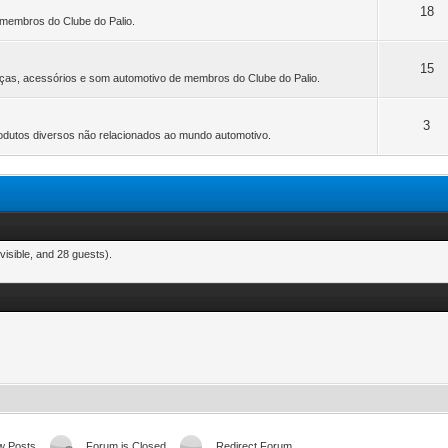
18
membros do Clube do Palio.
15
as, acessórios e som automotivo de membros do Clube do Palio.
3
dutos diversos não relacionados ao mundo automotivo.
visible, and 28 guests).
w Posts
Forum is Closed
Redirect Forum