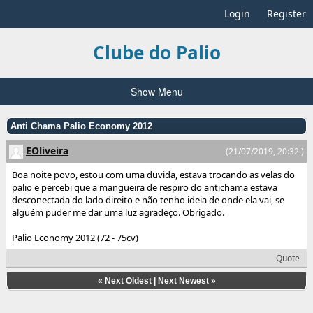
Login
Register
Clube do Palio
Show Menu
Anti Chama Palio Economy 2012
EOliveira
(21/07/2019, 20:32 )
Boa noite povo, estou com uma duvida, estava trocando as velas do
palio e percebi que a mangueira de respiro do antichama estava
desconectada do lado direito e não tenho ideia de onde ela vai, se
alguém puder me dar uma luz agradeço. Obrigado.
Palio Economy 2012 (72 - 75cv)
Quote
«
Next Oldest
|
Next Newest
»