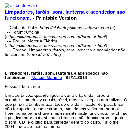
Limpadores, faróis, som, lanterna e acendedor não
funcionam.
- Printable Version
+- Clube do Palio (
https://clubedopalio.nossoforum.com.br
)
+-- Forum: Oficina
(
https://clubedopalio.nossoforum.com.br/forum-6.html
)
+--- Forum: Motor e Elétrica
(
https://clubedopalio.nossoforum.com.br/forum-7.html
)
+--- Thread: Limpadores, faróis, som, lanterna e acendedor não
funcionam. (
/thread-367.html
)
Limpadores, faróis, som, lanterna e acendedor não
funcionam.
-
Marcus Marinho
-
08/11/2018
Pessoal, boa tarde.
Uma certa vez, quando liguei o carro o farol demorou a
acender... um delay considerável, mas blz.. depois normalizou. O
que já havia também acontecido era do limpador do para-brisa
não ter ligado.. achei estranho, mas depois voltou ao normal.
Hoje, numa baita chuva simplesmente nada funcionou. Farol não
ligou, limpadores dianteiros e traseiros não funcionaram... junto,
o som (CD) e o plug para carregar dentro do carro. Palio fire
2004. Tudo ao mesmo tempo.