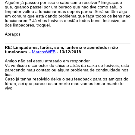
Alguém já passou por isso e sabe como resolver? Engraçado
que, quando passei por um buraco que nao tive como sair.. o
limpador voltou a funcionar mas depois parou. Será se têm algo
em comum que está dando problema que faça todos os itens nao
funcionarem? Já ví os fusíveis e estão todos bons. Inclusive, os
dos limpadores, troquei.
Abraços
RE: Limpadores, faróis, som, lanterna e acendedor não
funcionam.
-
MarcosWEB
-
13/12/2018
Amigo não sei estou atrasado em responder.
Vc verificou o conector do chicote atrás da caixa de fusíveis, está
parecendo mau contato ou algum problema de continuidade nos
fios.
Caso já tenha resolvido deixe o seu feedback para os amigos do
fórum, sei que parece estar morto mas vamos tentar mante-lo
vivo.